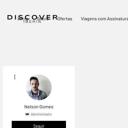
Início
Sobre
Ofertas
Viagens com Assinatur
Mais ações
Nelson Gomes
Administrador
Seguir