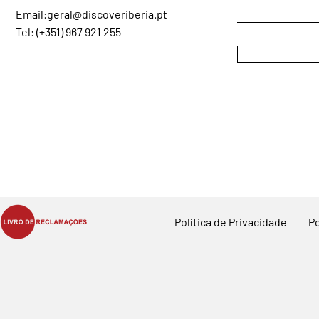
Email:
geral@discoveriberia.pt
Tel: (+351) 967 921 255
Política de Privacidade
Po