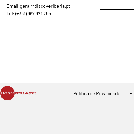
Email:
geral@discoveriberia.pt
Tel: (+351) 967 921 255
Política de Privacidade
Po