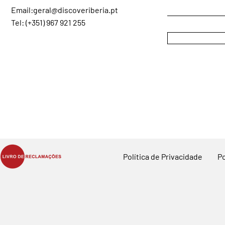
Email:
geral@discoveriberia.pt
Tel: (+351) 967 921 255
Política de Privacidade
Po