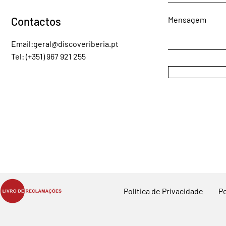
Contactos
Mensagem
Email:
geral@discoveriberia.pt
Tel: (+351) 967 921 255
Política de Privacidade
Po