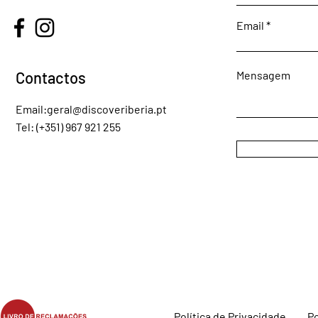
Email
Contactos
Mensagem
Email:
geral@discoveriberia.pt
Tel: (+351) 967 921 255
Política de Privacidade
Po